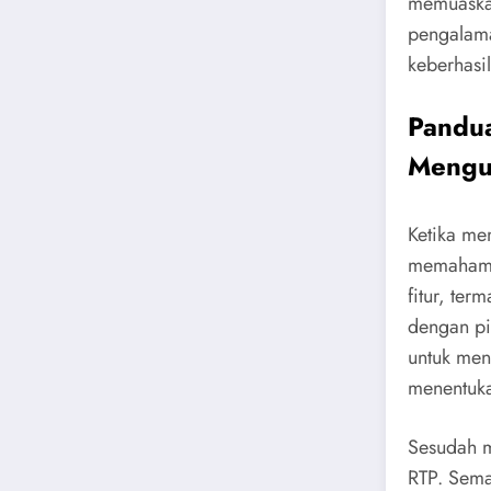
memuaskan
pengalam
keberhasi
Pandua
Mengu
Ketika me
memahami 
fitur, ter
dengan pi
untuk men
menentuka
Sesudah m
RTP. Sema