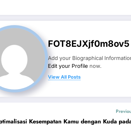
FOT8EJXjf0m8ov5
Add your Biographical Informatio
Edit your Profile
now.
View All Posts
Previo
ptimalisasi Kesempatan Kamu dengan Kuda pada