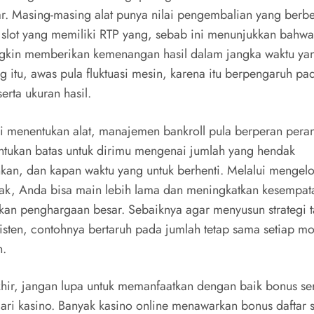
r. Masing-masing alat punya nilai pengembalian yang berb
 slot yang memiliki RTP yang, sebab ini menunjukkan bahwa
gkin memberikan kemenangan hasil dalam jangka waktu ya
g itu, awas pula fluktuasi mesin, karena itu berpengaruh pa
serta ukuran hasil.
ri menentukan alat, manajemen bankroll pula berperan pera
Tentukan batas untuk dirimu mengenai jumlah yang hendak
hkan, dan kapan waktu yang untuk berhenti. Melalui mengel
jak, Anda bisa main lebih lama dan meningkatkan kesempat
an penghargaan besar. Sebaiknya agar menyusun strategi 
isten, contohnya bertaruh pada jumlah tetap sama setiap 
n.
khir, jangan lupa untuk memanfaatkan dengan baik bonus se
ari kasino. Banyak kasino online menawarkan bonus daftar s