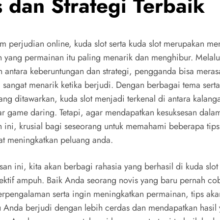
s dan Strategi Terbaik
m perjudian online, kuda slot serta kuda slot merupakan me
 yang permainan itu paling menarik dan menghibur. Melalu
 antara keberuntungan dan strategi, pengganda bisa meras
i sangat menarik ketika berjudi. Dengan berbagai tema serta 
ang ditawarkan, kuda slot menjadi terkenal di antara kalang
 game daring. Tetapi, agar mendapatkan kesuksesan dala
 ini, krusial bagi seseorang untuk memahami beberapa tips
at meningkatkan peluang anda.
san ini, kita akan berbagi rahasia yang berhasil di kuda slot
efektif ampuh. Baik Anda seorang novis yang baru pernah co
erpengalaman serta ingin meningkatkan permainan, tips aka
Anda berjudi dengan lebih cerdas dan mendapatkan hasil