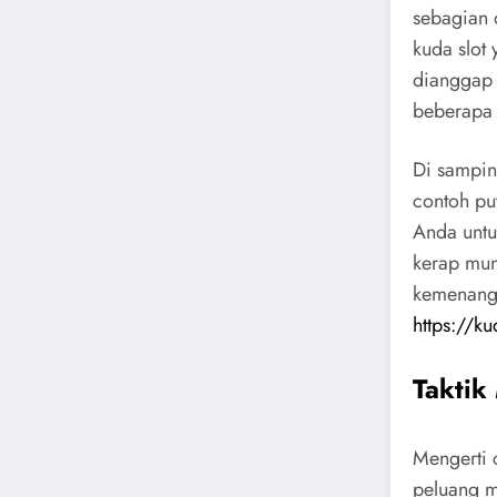
sebagian 
kuda slot
dianggap 
beberapa
Di samping
contoh pu
Anda untu
kerap mun
kemenang
https://ku
Takti
Mengerti 
peluang m