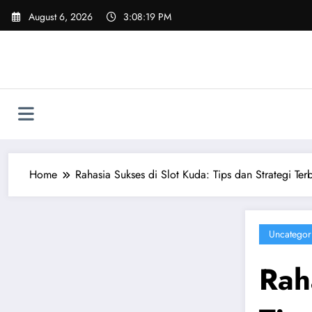
Skip
August 6, 2026
3:08:20 PM
to
content
Home
Rahasia Sukses di Slot Kuda: Tips dan Strategi Ter
Uncategor
Rah