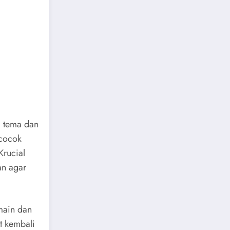
a tema dan
 cocok
Krucial
an agar
main dan
t kembali