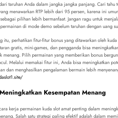
dari taruhan Anda dalam jangka jangka panjang. Cari tahu 
 yang menawarkan RTP lebih dari 95 persen, karena ini um
sebagai pilihan lebih bermanfaat. Jangan ragu untuk menja
 permainan di mode demo sebelum taruhan dengan uang s
 itu, perhatikan fitur-fitur bonus yang ditawarkan oleh kuda s
taran gratis, mini-games, dan pengganda bisa meningkatka
k menang. Pilih permainan yang memberikan bonus bergu
cul. Melalui memakai fitur ini, Anda bisa meningkatkan pot
an dan menghasilkan pengalaman bermain lebih menyenan
daslot1.site/
k Meningkatkan Kesempatan Menang
cara kerja permainan kuda slot amat penting dalam mening
enang. Salah satu strategi paling efektif adalah dalam memi