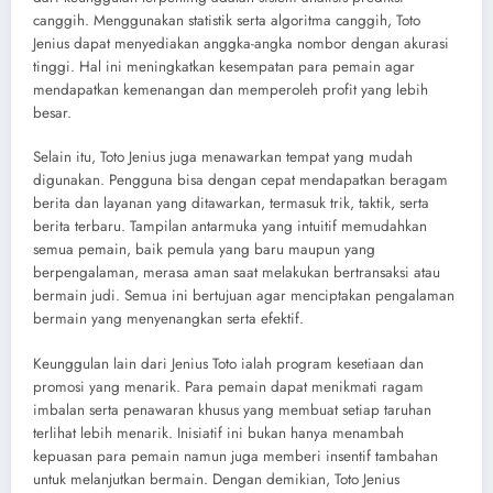
canggih. Menggunakan statistik serta algoritma canggih, Toto
Jenius dapat menyediakan anggka-angka nombor dengan akurasi
tinggi. Hal ini meningkatkan kesempatan para pemain agar
mendapatkan kemenangan dan memperoleh profit yang lebih
besar.
Selain itu, Toto Jenius juga menawarkan tempat yang mudah
digunakan. Pengguna bisa dengan cepat mendapatkan beragam
berita dan layanan yang ditawarkan, termasuk trik, taktik, serta
berita terbaru. Tampilan antarmuka yang intuitif memudahkan
semua pemain, baik pemula yang baru maupun yang
berpengalaman, merasa aman saat melakukan bertransaksi atau
bermain judi. Semua ini bertujuan agar menciptakan pengalaman
bermain yang menyenangkan serta efektif.
Keunggulan lain dari Jenius Toto ialah program kesetiaan dan
promosi yang menarik. Para pemain dapat menikmati ragam
imbalan serta penawaran khusus yang membuat setiap taruhan
terlihat lebih menarik. Inisiatif ini bukan hanya menambah
kepuasan para pemain namun juga memberi insentif tambahan
untuk melanjutkan bermain. Dengan demikian, Toto Jenius