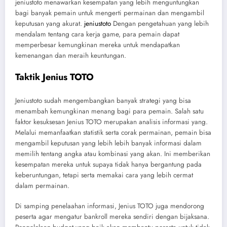
jeniustoto menawarkan kesempatan yang lebih menguntungkan
bagi banyak pemain untuk mengerti permainan dan mengambil
keputusan yang akurat.
jeniustoto
Dengan pengetahuan yang lebih
mendalam tentang cara kerja game, para pemain dapat
memperbesar kemungkinan mereka untuk mendapatkan
kemenangan dan meraih keuntungan.
Taktik Jenius TOTO
Jeniustoto sudah mengembangkan banyak strategi yang bisa
menambah kemungkinan menang bagi para pemain. Salah satu
faktor kesuksesan Jenius TOTO merupakan analisis informasi yang.
Melalui memanfaatkan statistik serta corak permainan, pemain bisa
mengambil keputusan yang lebih lebih banyak informasi dalam
memilih tentang angka atau kombinasi yang akan. Ini memberikan
kesempatan mereka untuk supaya tidak hanya bergantung pada
keberuntungan, tetapi serta memakai cara yang lebih cermat
dalam permainan.
Di samping penelaahan informasi, Jenius TOTO juga mendorong
peserta agar mengatur bankroll mereka sendiri dengan bijaksana.